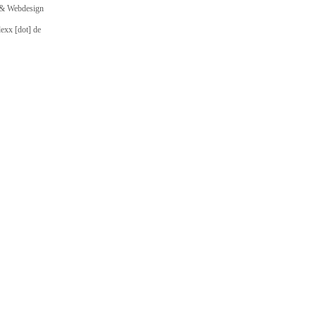
 & Webdesign
dexx [dot] de