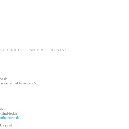
SEBERICHTE
ANREISE
KONTAKT
kt.de
 Gewerbe und Industrie e.V.
66
-online[dot]de
enflohmarkt.de
 Layout