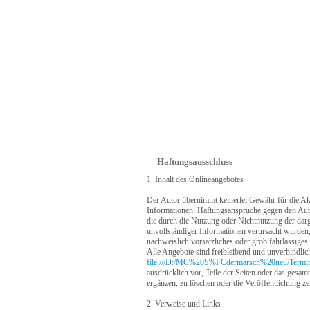
Haftungsausschluss
1. Inhalt des Onlineangebotes
Der Autor übernimmt keinerlei Gewähr für die Aktua
Informationen. Haftungsansprüche gegen den Autor
die durch die Nutzung oder Nichtnutzung der dar
unvollständiger Informationen verursacht wurden,
nachweislich vorsätzliches oder grob fahrlässiges
Alle Angebote sind freibleibend und unverbindlich
file:///D:/MC%20S%FCdermarsch%20neu/Termi
ausdrücklich vor, Teile der Seiten oder das ges
ergänzen, zu löschen oder die Veröffentlichung zei
2. Verweise und Links