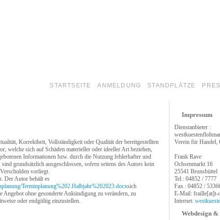
STARTSEITE
ANMELDUNG
STANDPLÄTZE
PRES
Impressum
Dienstanbieter :
westkuestenflohmar
lität, Korrektheit, Vollständigkeit oder Qualität der bereitgestellten
Verein für Handel,
, welche sich auf Schäden materieller oder ideeller Art beziehen,
gebotenen Informationen bzw. durch die Nutzung fehlerhafter und
Frank Rave
 sind grundsätzlich ausgeschlossen, sofern seitens des Autors kein
Ochsenmarkt 16
 Verschulden vorliegt.
25541 Brunsbüttel
. Der Autor behält es
Tel.: 04852 / 7777
nplanung/Terminplanung%202.Halbjahr%202023.docx
sich
Fax : 04852 / 5336
amte Angebot ohne gesonderte Ankündigung zu verändern, zu
E-Mail: fraille[at]t
tweise oder endgültig einzustellen.
Internet:
westkuest
Webdesign &