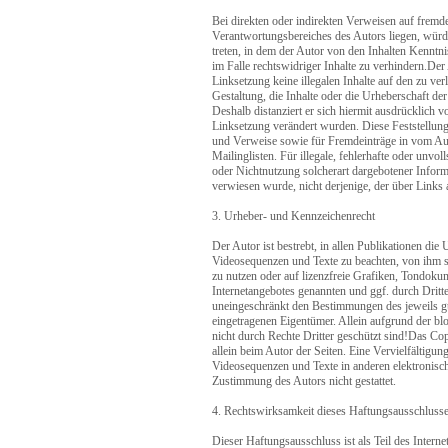
Bei direkten oder indirekten Verweisen auf fremde
Verantwortungsbereiches des Autors liegen, würde
treten, in dem der Autor von den Inhalten Kenntn
im Falle rechtswidriger Inhalte zu verhindern.Der
Linksetzung keine illegalen Inhalte auf den zu ve
Gestaltung, die Inhalte oder die Urheberschaft der
Deshalb distanziert er sich hiermit ausdrücklich vo
Linksetzung verändert wurden. Diese Feststellung 
und Verweise sowie für Fremdeinträge in vom Aut
Mailinglisten. Für illegale, fehlerhafte oder unvo
oder Nichtnutzung solcherart dargebotener Informat
verwiesen wurde, nicht derjenige, der über Links a
3. Urheber- und Kennzeichenrecht
Der Autor ist bestrebt, in allen Publikationen d
Videosequenzen und Texte zu beachten, von ihm s
zu nutzen oder auf lizenzfreie Grafiken, Tondoku
Internetangebotes genannten und ggf. durch Drit
uneingeschränkt den Bestimmungen des jeweils gü
eingetragenen Eigentümer. Allein aufgrund der bl
nicht durch Rechte Dritter geschützt sind!Das Copy
allein beim Autor der Seiten. Eine Vervielfältig
Videosequenzen und Texte in anderen elektronisch
Zustimmung des Autors nicht gestattet.
4. Rechtswirksamkeit dieses Haftungsausschluss
Dieser Haftungsausschluss ist als Teil des Intern