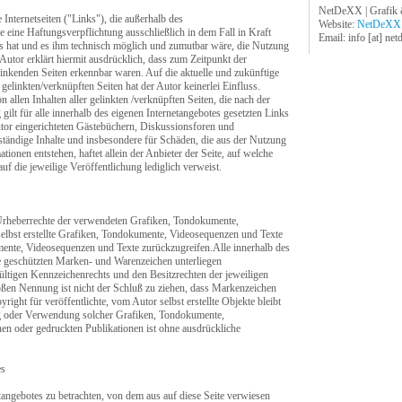
NetDeXX | Grafik
 Internetseiten ("Links"), die außerhalb des
Website:
NetDeXX
 eine Haftungsverpflichtung ausschließlich in dem Fall in Kraft
Email: info [at] net
is hat und es ihm technisch möglich und zumutbar wäre, die Nutzung
 Autor erklärt hiermit ausdrücklich, dass zum Zeitpunkt der
rlinkenden Seiten erkennbar waren. Auf die aktuelle und zukünftige
 gelinkten/verknüpften Seiten hat der Autor keinerlei Einfluss.
n allen Inhalten aller gelinkten /verknüpften Seiten, die nach der
gilt für alle innerhalb des eigenen Internetangebotes gesetzten Links
or eingerichteten Gästebüchern, Diskussionsforen und
llständige Inhalte und insbesondere für Schäden, die aus der Nutzung
ionen entstehen, haftet allein der Anbieter der Seite, auf welche
uf die jeweilige Veröffentlichung lediglich verweist.
ie Urheberrechte der verwendeten Grafiken, Tondokumente,
elbst erstellte Grafiken, Tondokumente, Videosequenzen und Texte
mente, Videosequenzen und Texte zurückzugreifen.Alle innerhalb des
te geschützten Marken- und Warenzeichen unterliegen
ltigen Kennzeichenrechts und den Besitzrechten der jeweiligen
oßen Nennung ist nicht der Schluß zu ziehen, dass Markenzeichen
right für veröffentlichte, vom Autor selbst erstellte Objekte bleibt
ung oder Verwendung solcher Grafiken, Tondokumente,
en oder gedruckten Publikationen ist ohne ausdrückliche
es
etangebotes zu betrachten, von dem aus auf diese Seite verwiesen